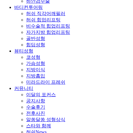
하안검수술
바디컨투어링
허쉬 직각어깨필러
허쉬 힙업리프팅
비수술적 힙업리프팅
자가지방 힙업리프팅
골반성형
힙딥성형
뷰티성형
코성형
가슴성형
지방이식
지방흡입
미라드라이 프레쉬
커뮤니티
이달의 포커스
공지사항
수술후기
전후사진
알쏭달쏭 성형상식
스타와 함께
허쉬News