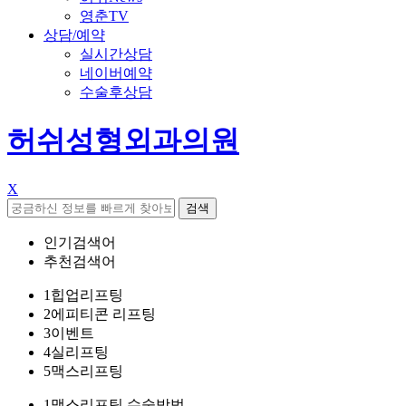
영춘TV
상담/예약
실시간상담
네이버예약
수술후상담
허쉬성형외과의원
X
검색
인기검색어
추천검색어
1
힙업리프팅
2
에피티콘 리프팅
3
이벤트
4
실리프팅
5
맥스리프팅
1
맥스리프팅 수술방법