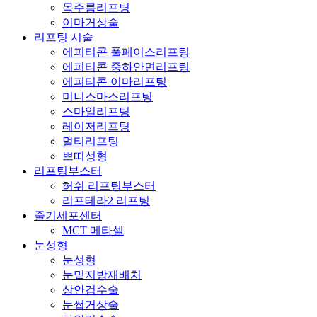
목주름리프팅
이마거상술
리프팅 시술
에피티콘 풀페이스리프팅
에피티콘 중하안면리프팅
에피티콘 이마리프팅
미니스마스리프팅
스마일리프팅
레이저리프팅
멀티리프팅
쁘띠성형
리프팅부스터
허쉬 리프팅부스터
리프테라2 리프팅
줄기세포센터
MCT 메타셀
눈성형
눈성형
눈밑지방재배치
상안검수술
눈썹거상술