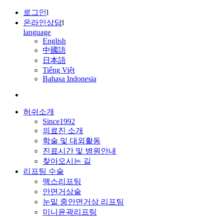
로그인
l
온라인상담
l
language
English
中國語
日本語
Tiếng Việt
Bahasa Indonesia
허쉬소개
Since1992
의료진 소개
학술 및 대외활동
진료시간 및 병원안내
찾아오시는 길
리프팅 수술
맥스리프팅
안면거상술
눈밑 중안면거상 리프팅
미니윤곽리프팅