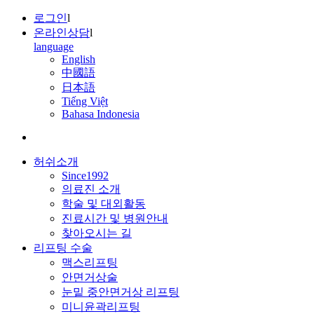
로그인
l
온라인상담
l
language
English
中國語
日本語
Tiếng Việt
Bahasa Indonesia
허쉬소개
Since1992
의료진 소개
학술 및 대외활동
진료시간 및 병원안내
찾아오시는 길
리프팅 수술
맥스리프팅
안면거상술
눈밑 중안면거상 리프팅
미니윤곽리프팅