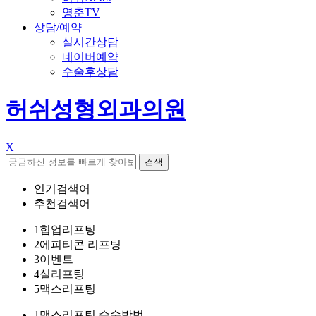
영춘TV
상담/예약
실시간상담
네이버예약
수술후상담
허쉬성형외과의원
X
검색
인기검색어
추천검색어
1
힙업리프팅
2
에피티콘 리프팅
3
이벤트
4
실리프팅
5
맥스리프팅
1
맥스리프팅 수술방법