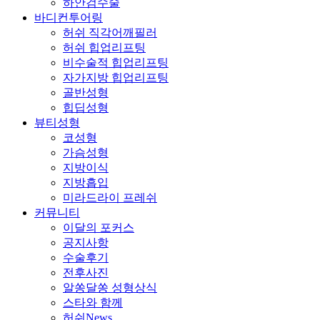
하안검수술
바디컨투어링
허쉬 직각어깨필러
허쉬 힙업리프팅
비수술적 힙업리프팅
자가지방 힙업리프팅
골반성형
힙딥성형
뷰티성형
코성형
가슴성형
지방이식
지방흡입
미라드라이 프레쉬
커뮤니티
이달의 포커스
공지사항
수술후기
전후사진
알쏭달쏭 성형상식
스타와 함께
허쉬News