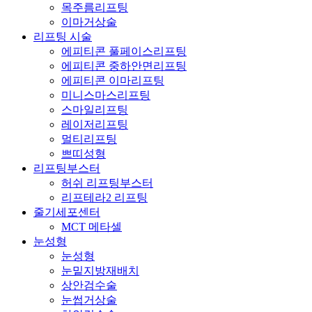
목주름리프팅
이마거상술
리프팅 시술
에피티콘 풀페이스리프팅
에피티콘 중하안면리프팅
에피티콘 이마리프팅
미니스마스리프팅
스마일리프팅
레이저리프팅
멀티리프팅
쁘띠성형
리프팅부스터
허쉬 리프팅부스터
리프테라2 리프팅
줄기세포센터
MCT 메타셀
눈성형
눈성형
눈밑지방재배치
상안검수술
눈썹거상술