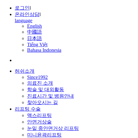
로그인
l
온라인상담
l
language
English
中國語
日本語
Tiếng Việt
Bahasa Indonesia
허쉬소개
Since1992
의료진 소개
학술 및 대외활동
진료시간 및 병원안내
찾아오시는 길
리프팅 수술
맥스리프팅
안면거상술
눈밑 중안면거상 리프팅
미니윤곽리프팅