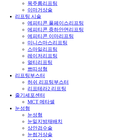
목주름리프팅
이마거상술
리프팅 시술
에피티콘 풀페이스리프팅
에피티콘 중하안면리프팅
에피티콘 이마리프팅
미니스마스리프팅
스마일리프팅
레이저리프팅
멀티리프팅
쁘띠성형
리프팅부스터
허쉬 리프팅부스터
리프테라2 리프팅
줄기세포센터
MCT 메타셀
눈성형
눈성형
눈밑지방재배치
상안검수술
눈썹거상술