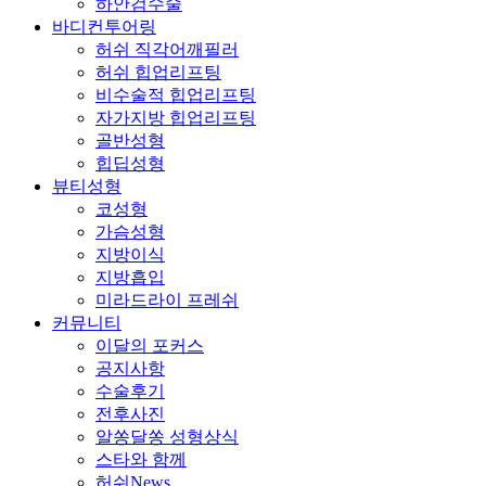
하안검수술
바디컨투어링
허쉬 직각어깨필러
허쉬 힙업리프팅
비수술적 힙업리프팅
자가지방 힙업리프팅
골반성형
힙딥성형
뷰티성형
코성형
가슴성형
지방이식
지방흡입
미라드라이 프레쉬
커뮤니티
이달의 포커스
공지사항
수술후기
전후사진
알쏭달쏭 성형상식
스타와 함께
허쉬News