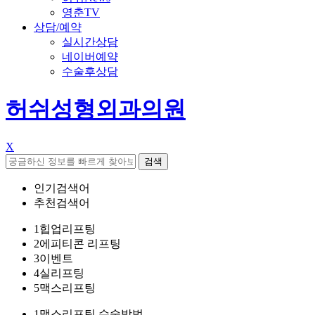
영춘TV
상담/예약
실시간상담
네이버예약
수술후상담
허쉬성형외과의원
X
검색
인기검색어
추천검색어
1
힙업리프팅
2
에피티콘 리프팅
3
이벤트
4
실리프팅
5
맥스리프팅
1
맥스리프팅 수술방법